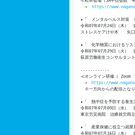
≪松本会場（JA中信会館　4階
　→  
https://www.nagan
★「　メンタルヘルス対策　
令和07年07月24日（木）　13
ストレスケアけや木　　矢口
★「　化学物質におけるリス
令和07年07月29日（火）　13
荻原労働衛生コンサルタント
------------

≪オンライン研修（ Zoom　We
　→　
https://www.nagano
　※一方向からの配信となり
★「　熱中症を予防する食生活
令和07年07月09日（水）　13
東京労災病院　治療就労両立
★「　産業保健に役立つ就業規
令和07年07月16日（水）　13