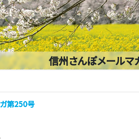
信州さんぽメールマ
ガ第250号