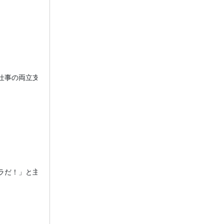
事の両立支援の進め方　～

ラだ！」と主張してくる社員にどう対応するか？　～
