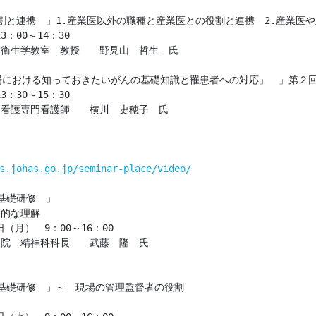
割と連携　」1.産業医以外の職種と産業医との役割と連携　2.産業医や
：00～14：30

衛生学教室　教授　　野見山　哲生　氏

場における知っておきたいがんの基礎知識と罹患者への対応」　」第２回　
：30～15：30

看護専門看護師　　横川　史穂子　氏

s.johas.go.jp/seminar-place/video/
基礎研修　」

的な理解

（月）　9：00～16：00

院　精神科科長　　武藤　隆　氏



基礎研修　」～　現場の管理監督者の役割　
