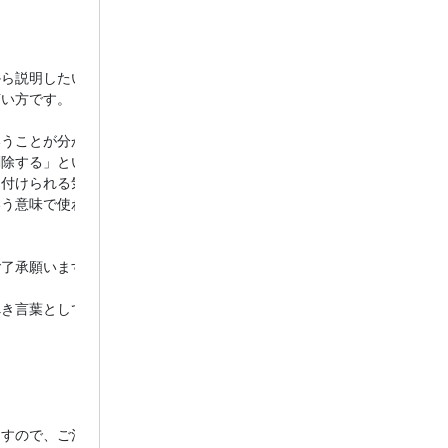
ら説明したいと思います」

い方です。

うことが分かるか否かです。

除する」という意味合いになりますが、実は「割愛する」に関しての使
付けられる気持ち」を意味する「愛」が組み合わさった言葉で、「価値
う意味で使われますから、必要なものを惜しみながら省く「割愛」と「
了承願います」

き言葉として、「割愛」を取り上げることにしました。

すので、ご注意をお願いします。
