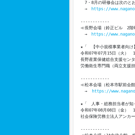
　7・8月の研修会は次のと
　→　
https://www.nagano
------------

≪長野会場（鈴正ビル　2階
　→　
https://www.nagano
★「　【中小規模事業者向け
令和07年07月15日（火）　13
長野産業保健総合支援センタ
労働衛生専門職（両立支援担
------------

≪松本会場（松本市駅前会館　
　→  
https://www.nagan
★「　人事・総務担当者が知
令和07年08月08日（金）　15
社会保険労務士法人アンカー
------------
