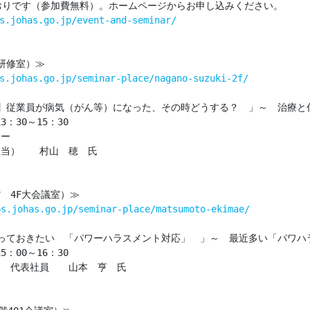
おりです（参加費無料）。ホームページからお申し込みください。

s.johas.go.jp/event-and-seminar/
研修室）≫

s.johas.go.jp/seminar-place/nagano-suzuki-2f/
】従業員が病気（がん等）になった、その時どうする？　」～　治療と仕
：30～15：30

ー

当）　　村山　穂　氏

4F大会議室）≫

os.johas.go.jp/seminar-place/matsumoto-ekimae/
っておきたい　「パワーハラスメント対応」　」～　最近多い「パワハ
：00～16：30

　代表社員　　山本　亨　氏
