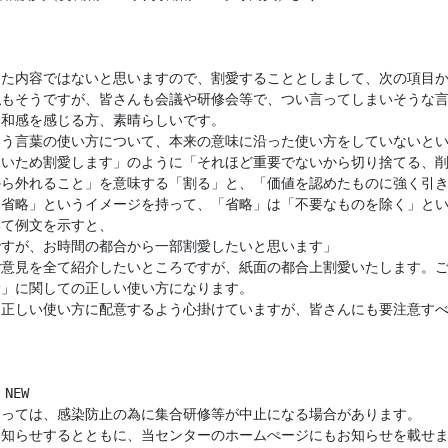


た内容ではないと思いますので、割愛することとしまして、次の項目か
もそうですが、皆さんも会議や研修会等で、つい言ってしまいそうな言
和感を感じる方、素晴らしいです。 

う言葉の使い方について、本来の意味に沿った使い方をしていないとい
いため割愛します」のように「それほど重要でないから切り捨てる、削
ら外れること」を意味する「割る」と、「価値を認めたものに強く引き
省略」というイメージを持って、「省略」は「不要なものを除く」とい
て例文を示すと、

すが、お時間の都合から一部割愛したいと思います」

意見を全て紹介したいところですが、紙面の都合上割愛いたします。ご
」に関しての正しい使い方になります。

正しい使い方に配意するよう心掛けていますが、皆さんにも要注意すべ
EW

っては、感染防止の為に集合研修等が中止になる場合があります。

知らせするとともに、当センターのホームぺージにもお知らせを載せま