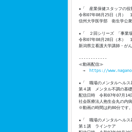
★「　産業保健スタッフの役
令和07年08月25日（月）　13
信州大学医学部　衛生学公衆
★「　２回シリーズ 「事業
令和07年08月28日（木）　13
新潟県立看護大学講師・がん
------------

≪動画配信≫

　→　
https://www.nagano
★「　職場のメンタルヘルス
第４講　メンタル不調の基礎
配信日時　令和07年07月14日
社会医療法人抱生会丸の内病
※動画の時間は約80分です。
★「　職場のメンタルヘルス
第１講　ラインケア
