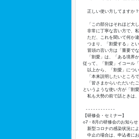
　正しい使い方してますか？
　「この部分はそれほど大し
　非常に丁寧な言い方で、私
　ただ、これを聞いて何か違
　つまり、「割愛する」とい
　冒頭の言い方は「重要でな
　「割愛」は、「ある境界か
従って、「割愛」イコール「
　以上から、「割愛」につい
　「本来説明したいところで
　「皆さまからいただいたご
というような使い方が「割愛
　私も大勢の前で話ときは、
 ------------

【研修会・セミナー】

◇7・8月の研修会のお知らせ N
　新型コロナの感染状況によ
　中止の場合は、申込者にお