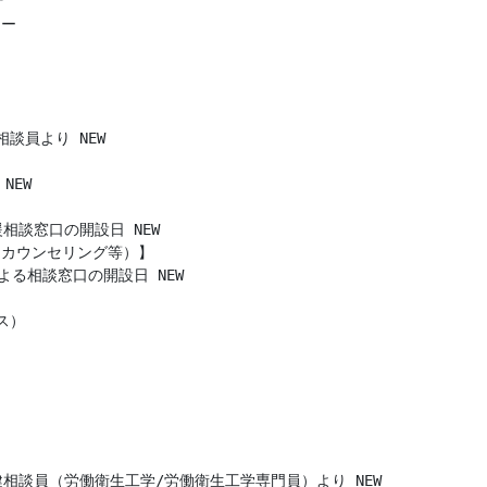


ー

談員より NEW

EW

相談窓口の開設日 NEW

カウンセリング等）】

よる相談窓口の開設日 NEW

）

相談員（労働衛生工学/労働衛生工学専門員）より NEW 
