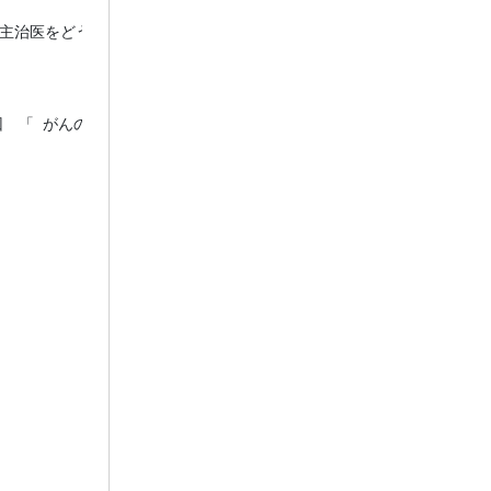
主治医をどう有効に産業保健の場で活かすか

「 がんの長期生存期から終末期  」
