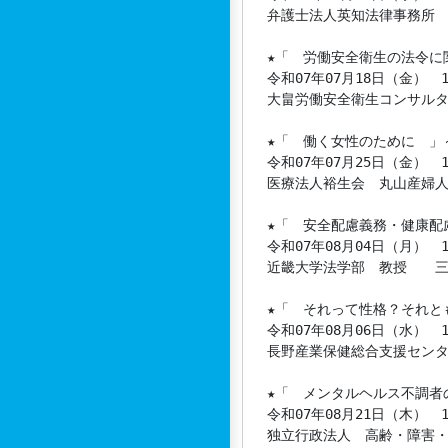
弁護士法人英知法律事務所　
★「　労働安全衛生の法令に
令和07年07月18日（金）　14
大畠労働安全衛生コンサルタ
★「　働く女性のために　」
令和07年07月25日（金）　14
医療法人裕生会　丸山産婦人
★「　安全配慮義務・健康配
令和07年08月04日（月）　13
近畿大学法学部　教授　　三
★「　それって性格？それと
令和07年08月06日（水）　13
長野産業保健総合支援センタ
★「　メンタルヘルス不調者
令和07年08月21日（木）　13
独立行政法人　高齢・障害・