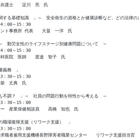
弁護士　　淀川　亮　氏

関する基礎知識　」～　安全衛生の資格とか健康診断など、どの法律のど
：00～15：30

ント事務所 代表　　大畠　一洋　氏

～　勤労女性のライフステージ別健康問題について　～

：00～15：30

科医院　医師　　渡邉　智子　氏

慮義務　」

：30～15：30

柴　丈典　氏

も不調？　」～　社員の問題行動を特性から考える　～

：30～15：00

ー　産業保健相談員　　高橋　知也　氏

の職場復帰支援（リワーク支援）　」

：30～15：00

求職者雇用支援機構長野障害者職業センター　　リワーク支援担当官
