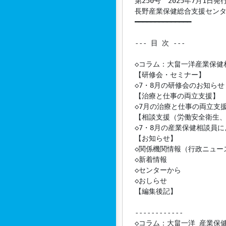
第250号　2025年7月1日発行
長野産業保健総合支援センタ
━━━━━━━━━━━━━━

--- 目 次 ---

◇コラム：大畠一洋産業保健相
【研修会・セミナー】

◇7・8月の研修会のお知らせ N
【治療と仕事の両立支援】

◇7月の治療と仕事の両立支援
【相談支援（労働安全衛生、
◇7・8月の産業保健相談員に
【お知らせ】

◇関係機関情報（行政ニュース
◇新着情報 

◇センターから

◇おしらせ　 

【編集後記】

------------

◇コラム：大畠一洋 産業保健