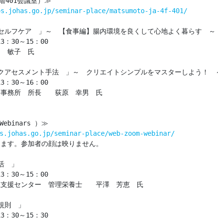
401会議室）≫

os.johas.go.jp/seminar-place/matsumoto-ja-4f-401/
セルフケア　」～　【食事編】腸内環境を良くして心地よく暮らす　～

：30～15：00

　敏子　氏

クアセスメント手法　」～　クリエイトシンプルをマスターしよう！　～
：30～16：00

事務所　所長　　荻原　幸男　氏

binars ）≫

s.johas.go.jp/seminar-place/web-zoom-webinar/
ます。参加者の顔は映りません。

　」

：30～15：00

支援センター　管理栄養士　　平澤　芳恵　氏

則　」	

：30～15：30
