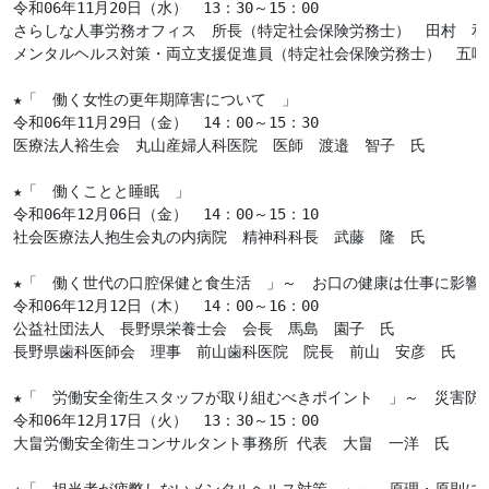
令和06年11月20日（水）　13：30～15：00

さらしな人事労務オフィス　所長（特定社会保険労務士）　田村　和佳
メンタルヘルス対策・両立支援促進員（特定社会保険労務士）　五味　
★「　働く女性の更年期障害について　」

令和06年11月29日（金）　14：00～15：30

医療法人裕生会　丸山産婦人科医院　医師　渡邉　智子　氏

★「　働くことと睡眠　」

令和06年12月06日（金）　14：00～15：10

社会医療法人抱生会丸の内病院　精神科科長　武藤　隆　氏

★「　働く世代の口腔保健と食生活　」～　お口の健康は仕事に影響
令和06年12月12日（木）　14：00～16：00

公益社団法人　長野県栄養士会　会長　馬島　園子　氏

長野県歯科医師会　理事　前山歯科医院　院長　前山　安彦　氏

★「　労働安全衛生スタッフが取り組むべきポイント　」～　災害防
令和06年12月17日（火）　13：30～15：00

大畠労働安全衛生コンサルタント事務所 代表　大畠　一洋　氏
