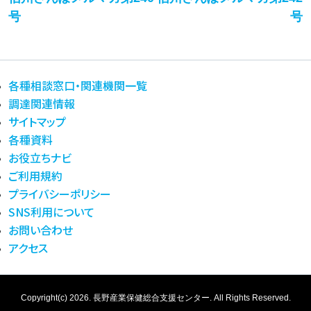
ナ
投
号
号
ビ
稿:
稿
ゲ
ー
各種相談窓口・関連機関一覧
シ
調達関連情報
ョ
サイトマップ
ン
各種資料
お役立ちナビ
ご利用規約
プライバシーポリシー
SNS利用について
お問い合わせ
アクセス
Copyright(c) 2026.
長野産業保健総合支援センター.
All Rights Reserved.