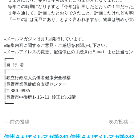
　１１月に入り、令和６年も残すところ２か月となりました。

　毎年この時期になりますと「今年は計画したとおりの１年だっただ
　１年を通じて、計画したとおりできたこと、計画したけれども事情
　「一年の計は元旦にあり」とよく言われますが、物事は初めが大事
------------

★メールマガジンは月1回発行しています。

★編集内容に関するご意見・ご感想をお聞かせ下さい。

★メールアドレスの変更、配信停止の手続きはE-mailまたは当センタ
┏━━━

┃発 行 者

┃￣￣￣￣

┃独立行政法人労働者健康安全機構

┃長野産業保健総合支援センター

┃〒380-0935

┃長野市中御所1-16-11 鈴正ビル2階

┗━━━

投
前の投稿
次の投稿
稿
前
の
信州さんぽメルマガ第240
信州さんぽメルマガ第242