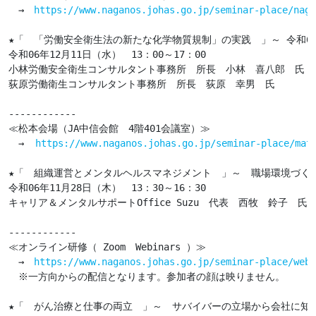
　→　
https://www.naganos.johas.go.jp/seminar-place/naga
★「　「労働安全衛生法の新たな化学物質規制」の実践　」～ 令和6
令和06年12月11日（水）　13：00～17：00

小林労働安全衛生コンサルタント事務所　所長　小林　喜八郎　氏

荻原労働衛生コンサルタント事務所　所長　荻原　幸男　氏

------------

≪松本会場（JA中信会館　4階401会議室）≫

　→  
https://www.naganos.johas.go.jp/seminar-place/mat
★「　組織運営とメンタルヘルスマネジメント　」～　職場環境づくり
令和06年11月28日（木）　13：30～16：30

キャリア＆メンタルサポートOffice Suzu　代表　西牧　鈴子　氏

------------

≪オンライン研修（ Zoom　Webinars ）≫

　→　
https://www.naganos.johas.go.jp/seminar-place/web-
　※一方向からの配信となります。参加者の顔は映りません。

★「　がん治療と仕事の両立　」～　サバイバーの立場から会社に知っ