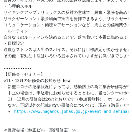
自身の「考え方」を見つめ、認知の歪みを認識します。ネガティブな
・心理的スキル

サイキングアップ：リラックスの反対の意味で、興奮・緊張を高める
リラクゼーション：緊張場面で実力を発揮できるよう、リラクゼーシ
コミュニケーション：傾聴やアサーションなど、周囲との信頼関係を
・ルーティン

自分なりのルーティンを決めることで、落ち着いて本番に臨めるよう
・目標設定

適度なストレスは人生のスパイス。それには目標設定が欠かせません。
その他、有効な手法はいろいろ提示されていますがお気づきでしょう
------------

【研修会・セミナー】

◇11・12月の研修会のお知らせ NEW

　新型コロナの感染状況によっては、感染防止の為に集合研修等が中
　中止の場合は、申込者にお知らせするとともに、当センターのホー
　11・12月の研修会は次のとおりです（参加費無料）。ホームページ
　なお、下記以外の記載のない研修会については、現在（満員）とな
　→　
https://www.naganos.johas.go.jp/event-and-seminar/
------------

≪長野会場（鈴正ビル　2階研修室）≫
