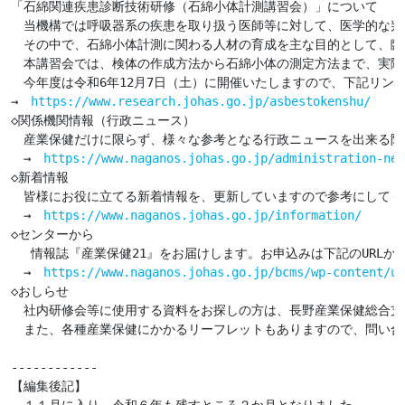
「石綿関連疾患診断技術研修（石綿小体計測講習会）」について

　当機構では呼吸器系の疾患を取り扱う医師等に対して、医学的な判
　その中で、石綿小体計測に関わる人材の育成を主な目的として、臨
　本講習会では、検体の作成方法から石綿小体の測定方法まで、実際
　今年度は令和6年12月7日（土）に開催いたしますので、下記リンク
→　
https://www.research.johas.go.jp/asbestokenshu/
◇関係機関情報（行政ニュース） 

　産業保健だけに限らず、様々な参考となる行政ニュースを出来る限
　→　
https://www.naganos.johas.go.jp/administration-new
◇新着情報 

　皆様にお役に立てる新着情報を、更新していますので参考にしてくだ
　→　
https://www.naganos.johas.go.jp/information/
◇センターから

 　情報誌『産業保健21』をお届けします。お申込みは下記のURLから
　→　
https://www.naganos.johas.go.jp/bcms/wp-content/up
◇おしらせ

　社内研修会等に使用する資料をお探しの方は、長野産業保健総合支
　また、各種産業保健にかかるリーフレットもありますので、問い合
------------

【編集後記】
