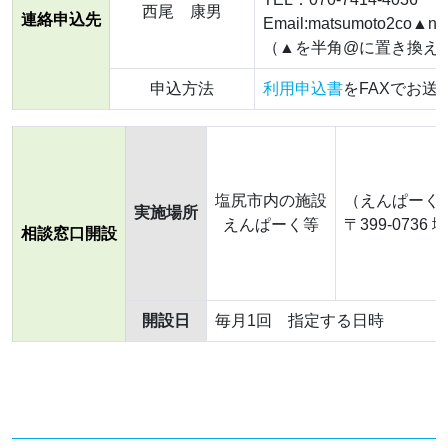
西尾 康男
連絡申込先
Email:matsumoto2co▲nag
（▲を半角@に置き換え
申込方法
利用申込書
をFAXでお
塩尻市内の施設
（えんぱーく
実施場所
えんぱーく等
〒399-0736
相談窓口開設
開設日
毎月1回 指定する日時