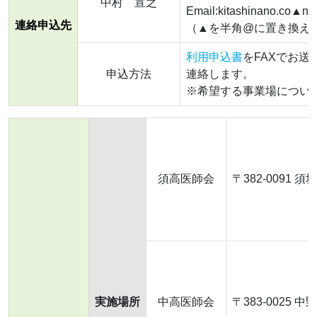
中村 宣之
Email:kitashinano.co▲nag
連絡申込先
（▲を半角@に置き換え
利用申込書
をFAXでお
申込方法
連絡します。
※希望する事業場につい
須高医師会
〒382-0091 
実施場所
中高医師会
〒383-0025 中