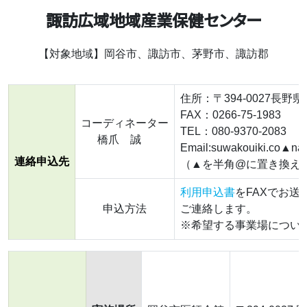
諏訪広域地域産業保健センター
【対象地域】岡谷市、諏訪市、茅野市、諏訪郡
住所：〒394-0027長野
FAX：0266-75-1983
コーディネーター
TEL：080-9370-2083
橋爪 誠
Email:suwakouiki.co▲nag
連絡申込先
（▲を半角@に置き換え
利用申込書
をFAXでお
申込方法
ご連絡します。
※希望する事業場につい