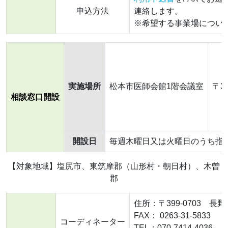
申込方法
連絡します。
※希望する事業場につい
実施場所
松本市医師会館1階会議室
〒39
相談窓口開設
開設日
毎週木曜日又は火曜日のうち指定
【対象地域】塩尻市、東筑摩郡（山形村・朝日村）、木曽
郡
住所：〒399-0703 長
FAX： 0263-31-5833
コーディネーター
TEL：070-7414-4036