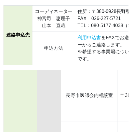
コーディネーター
住所：〒380-0928長野県
神宮司 恵理子
FAX：026-227-5721
山本 直哉
TEL：080-5177-4038（
連絡申込先
利用申込書
をFAXでお
ーからご連絡します。
申込方法
※希望する事業場につい
です。
長野市医師会内相談室
〒38