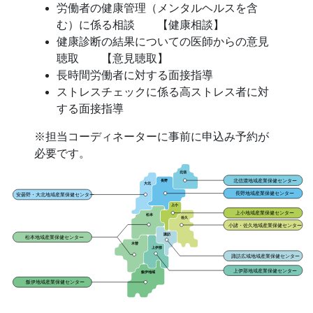
労働者の健康管理（メンタルヘルスを含
む）に係る相談 【健康相談】
健康診断の結果についての医師からの意見
聴取 【意見聴取】
長時間労働者に対する面接指導
ストレスチェックに係る高ストレス者に対
する面接指導
※担当コーディネーターに事前に申込み予約が
必要です。
北信
北信濃地域産業保健センター
長野
大北
長野地域産業保健センター
安曇野・大北地域産業保健センター
上小
上小地域産業保健センター
松本
佐久
小諸・佐久地域産業保健センター
諏訪
松本地域産業保健センター
木曽
上伊那
諏訪広域地域産業保健センター
上伊那地域産業保健センター
飯伊地域
飯伊地域産業保健センター