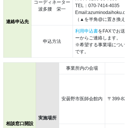
コーディネーター
TEL：070-7414-4035
波多腰 栄一
Email:azuminodaihoku.co
（▲を半角@に置き換え
連絡申込先
利用申込書
をFAXでお
ーからご連絡します。
申込方法
※希望する事業場につい
です。
事業所内の会場
安曇野市医師会館内
〒399-8
実施場所
相談窓口開設