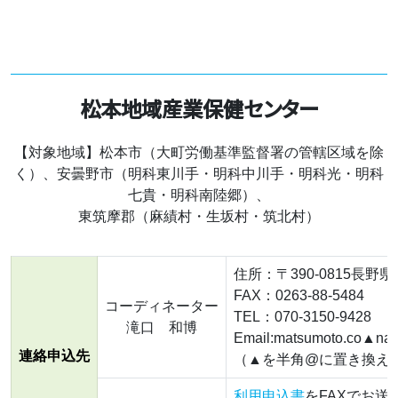
松本地域産業保健センター
【対象地域】松本市（大町労働基準監督署の管轄区域を除
く）、安曇野市（明科東川手・明科中川手・明科光・明科
七貴・明科南陸郷）、
東筑摩郡（麻績村・生坂村・筑北村）
住所：〒390-0815長野
FAX：0263-88-5484
コーディネーター
TEL：070-3150-9428
滝口 和博
Email:matsumoto.co▲naga
連絡申込先
（▲を半角@に置き換え
利用申込書
をFAXでお