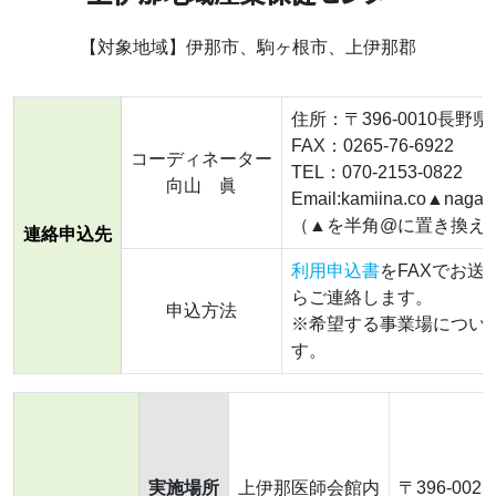
【対象地域】伊那市、駒ヶ根市、上伊那郡
住所：〒396-0010長野
FAX：0265-76-6922
コーディネーター
TEL：070-2153-0822
向山 眞
Email:kamiina.co▲nagano
（▲を半角@に置き換え
連絡申込先
利用申込書
をFAXでお
らご連絡します。
申込方法
※希望する事業場につい
す。
実施場所
上伊那医師会館内
〒396-00